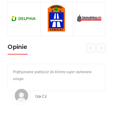
Opinie
Profesjonalne podejscie do klienta super wykonana
M
usluga.
b
o
m
Iza Cz
J