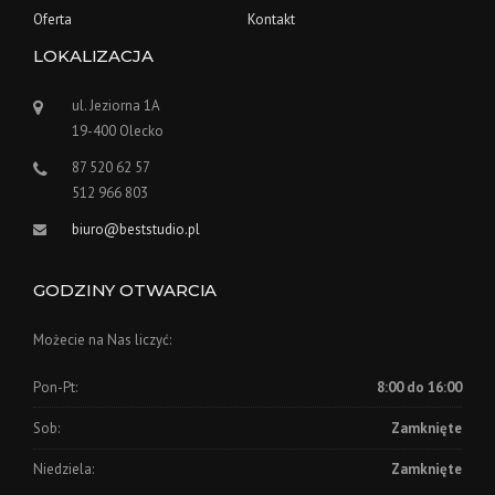
Oferta
Kontakt
LOKALIZACJA
ul. Jeziorna 1A
19-400 Olecko
87 520 62 57
512 966 803
biuro@beststudio.pl
GODZINY OTWARCIA
Możecie na Nas liczyć:
Pon-Pt:
8:00 do 16:00
Sob:
Zamknięte
Niedziela:
Zamknięte